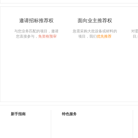
邀请招标推荐权
面向业主推荐权
与您业务匹配的项目，邀请
急需采购大批设备或材料的
对
您直接参与，
免资格预审
项目，我们
优先推荐
目
新手指南
特色服务