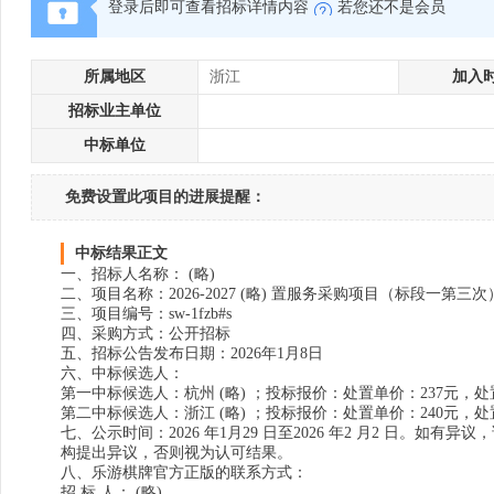
登录后即可查看招标详情内容
若您还不是会员
所属地区
浙江
加入
招标业主单位
中标单位
免费设置此项目的进展提醒：
中标结果正文
一、招标人名称： (略)
二、项目名称：2026-2027 (略) 置服务采购项目（标段一第三次
三、项目编号：sw-1fzb#s
四、采购方式：公开招标
五、招标公告发布日期：2026年1月8日
六、中标候选人：
第一中标候选人：杭州 (略) ；投标报价：处置单价：237元，
第二中标候选人：浙江 (略) ；投标报价：处置单价：240元，
七、公示时间：2026 年1月29 日至2026 年2 月2 日
构提出异议，否则视为认可结果。
八、乐游棋牌官方正版的联系方式：
招 标 人： (略)