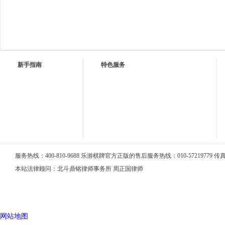
新手指南
特色服务
服务热线：400-810-9688 乐游棋牌官方正版的售后服务热线：010-57219779 传真：0
本站法律顾问：北斗鼎铭律师事务所 周正国律师
网站地图