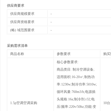
供应商要求
供应商规模要求
-
供应商资格要求
-
(略) 域范围要求
-
采购需求清单
商品名称
参数要求
购买
核心参数要求:
商品类目: 制冷空调设备;
适用面积:16-20㎡;制热功
率:1230w;制冷功率:5010w;
循环风量:760m3/h;电源插
头规格:16a;制冷剂:r32;电
1.5p空调空调采购
10台
压/频率:220v/50hz;功能:变