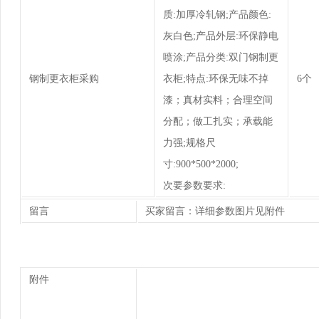
质:加厚冷轧钢;产品颜色:
灰白色;产品外层:环保静电
喷涂;产品分类:双门钢制更
钢制更衣柜采购
衣柜;特点:环保无味不掉
6个
漆；真材实料；合理空间
分配；做工扎实；承载能
力强;规格尺
寸:900*500*2000;
次要参数要求:
留言
买家留言：详细参数图片见附件
附件