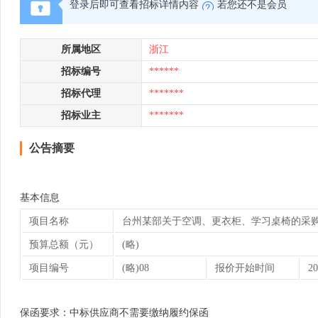
登录后即可查看招标详情内容
若您还不是会员
所属地区
浙江
招标编号
******
招标代理
*******
招标业主
*******
公告摘要
基本信息
项目名称
台州某部关于空调、更衣柜、学习桌椅的采
预算总额（元）
(略)
项目编号
(略)08
报价开始时间
20
保函要求：中标供应商不需要缴纳履约保函