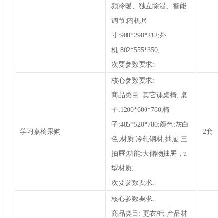
频冷暖、独立除湿、智能
调节;内机尺
寸:908*298*212;外
机:802*555*350;
次要参数要求:
核心参数要求:
商品类目: 其它课桌椅; 桌
子:1200*600*780;椅
子:485*520*780;颜色:灰白
学习桌椅采购
2套
色;材质:冷轧钢材;抽屉:三
抽屉;功能:大储物抽屉，u
型材质;
次要参数要求:
核心参数要求:
商品类目: 更衣柜; 产品材