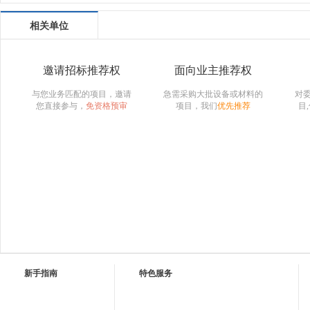
相关单位
邀请招标推荐权
面向业主推荐权
与您业务匹配的项目，邀请
急需采购大批设备或材料的
对
您直接参与，
免资格预审
项目，我们
优先推荐
目
新手指南
特色服务