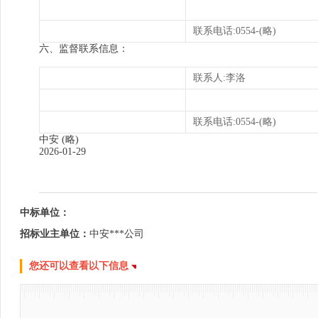
联系电话:0554-(略)
六、监督联系信息：
联系人:李洛
联系电话:0554-(略)
中安 (略)
2026-01-29
中标单位：
招标业主单位：
中安***公司
您还可以查看以下信息