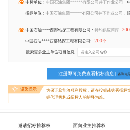
中标单位：
中国石油集团******有限公司井下作业公司，
招标单位：
中国石油集团******有限公司井下作业公司，
200
中国石油****西部钻探工程有限公司：
特约供应商库
200
中国石油****西部钻探工程有限公司:
个
搜索更多业主单位项目信息
注册即可免费查看招标信息 |
咨询电话：
为保证您能够顺利投标，请在投标或购买招标
标代理机构或招标人的解释为准。
邀请招标推荐权
面向业主推荐权