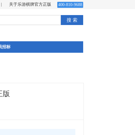
|
关于乐游棋牌官方正版
400-810-9688
搜 索
员招标
正版