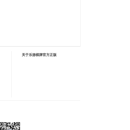
关于乐游棋牌官方正版