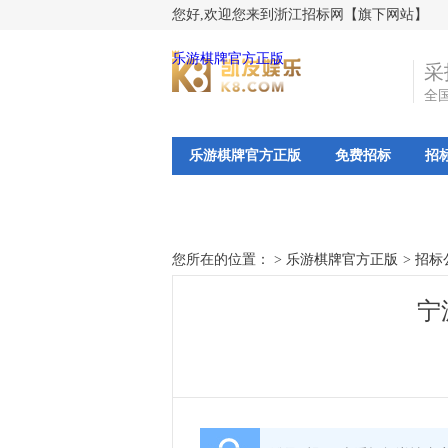
您好,欢迎您来到浙江招标网【旗下网站】
乐游棋牌官方正版
采
全
乐游棋牌官方正版
免费招标
招
您所在的位置： >
乐游棋牌官方正版
>
招标
宁