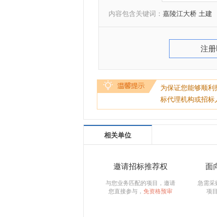
内容包含关键词：
嘉陵江大桥 土建
注册
为保证您能够顺利
标代理机构或招标
相关单位
邀请招标推荐权
面
与您业务匹配的项目，邀请
急需采
您直接参与，
免资格预审
项