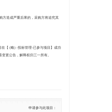
购方造成严重后果的，采购方将追究其
时间前在【 (略) -投标管理-已参与项目】成功
看变更公告，解释权归三一所有。
申请参与此项目：