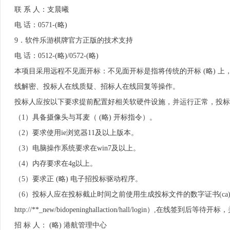
联 系 人：支晨曦
电 话：0571-(略)
9．软件乐游棋牌官方正版的技术支持
电 话：0512-(略)/0572-(略)
本项目采用远程不见面开标：不见面开标是指将传统的开标 (略) 上
线解密、投标人在线质疑、招标人在线回复等操作。
投标人应按以下要求提前配置好相关软硬件设施，并运行正常，投标
（1）具备摄像头与耳麦（ (略) 开标指令）。
（2）要求使用ie浏览器11及以上版本。
（3）电脑操作系统要求在win7及以上。
（4）内存要求在4g以上。
（5）要求正 (略) 电子招投标驱动程序。
（6）投标人应在投标截止时间之前使用生成投标文件的数字证书(ca) (略
http://**_new/bidopeninghallaction/hall/login）,在线
招 标 人： (略) 港航管理中心