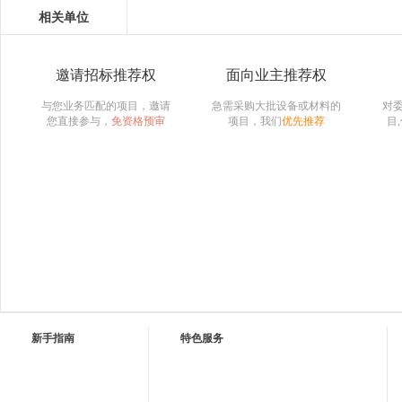
相关单位
邀请招标推荐权
面向业主推荐权
与您业务匹配的项目，邀请
急需采购大批设备或材料的
对
您直接参与，
免资格预审
项目，我们
优先推荐
目
新手指南
特色服务