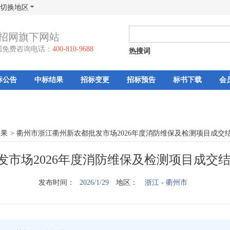
切换地区
招网旗下网站
国免费咨询电话：
400-810-9688
热搜词
标公告
中标结果
招标变更
招标预告
标书下载
会
结果
>
衢州市浙江衢州新农都批发市场2026年度消防维保及检测项目成交
市场2026年度消防维保及检测项目成交
发布时间：
2026/1/29
地区：
浙江
- 衢州市