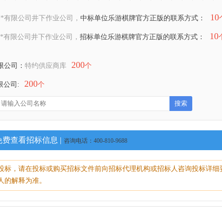
10
***有限公司井下作业公司，
中标单位乐游棋牌官方正版的联系方式：
10
***有限公司井下作业公司，
招标单位乐游棋牌官方正版的联系方式：
200
限公司：
特约供应商库
个
200
公司:
个
搜索
费查看招标信息 |
咨询电话：400-810-9688
投标，请在投标或购买招标文件前向招标代理机构或招标人咨询投标详细
人的解释为准。