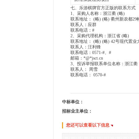
七、乐游棋牌官方正版的联系方式
1、采购人名称：浙江衢 (略)
联系地址： (略) (略) 衢州新农都29
联系人：应群
联系电话：#
2、采购代理机构：浙江省 (略)
联系地址： (略) (略) 42号现代置业
联系人：汪利锋
联系电话：0571-#、#
邮箱：*@*jsct.cn
3、投诉举报联系单位名称：浙江衢 (
联系人： 周雪
联系电话： 0570-#
中标单位：
招标业主单位：
您还可以查看以下信息