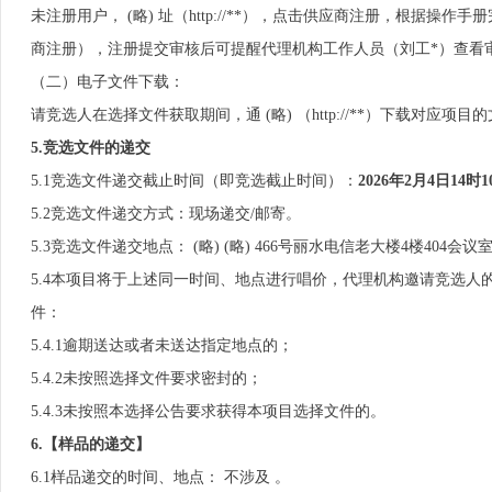
未注册用户， (略) 址（http://**），点击供应商注册，根据操
商注册），注册提交审核后可提醒代理机构工作人员（刘工*）查看
（二）电子文件下载：
请竞选人在选择文件获取期间，通 (略) （http://**）下载对应项目
5.竞选文件的递交
5.1竞选文件递交截止时间（即竞选截止时间）：
20
2
6
年
2
月
4
日
14
时
1
5.2竞选文件递交方式：现场递交/邮寄。
5.3竞选文件递交地点： (略) (略) 466号丽水电信老大楼4楼404会议
5.4本项目将于上述同一时间、地点进行唱价，代理机构邀请竞选
件：
5.4.1逾期送达或者未送达指定地点的；
5.4.2未按照选择文件要求密封的；
5.4.3未按照本选择公告要求获得本项目选择文件的。
6.【样品的递交
】
6.1样品递交的时间、地点： 不涉及 。