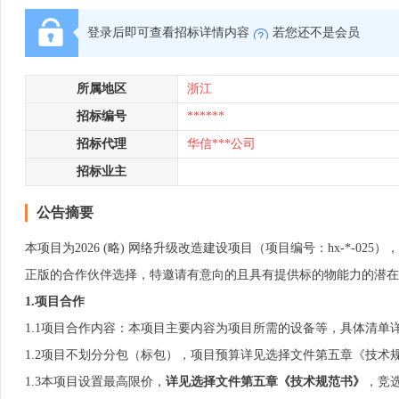
登录后即可查看招标详情内容
若您还不是会员
所属地区
浙江
招标编号
******
招标代理
华信***公司
招标业主
公告摘要
本项目为2026 (略) 网络升级改造建设项目（项目编号：hx-*-02
正版的合作伙伴选择，特邀请有意向的且具有提供标的物能力的潜在
1
.
项目合作
1.1项目合作内容：本项目主要内容为项目所需的设备等，具体清单
1.2项目不划分分包（标包），项目预算详见选择文件第五章《技术
1.3本项目设置最高限价，
详见
选择文件第五章《技术规范书》
，竞