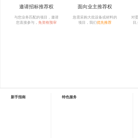
邀请招标推荐权
面向业主推荐权
与您业务匹配的项目，邀请
急需采购大批设备或材料的
对
您直接参与，
免资格预审
项目，我们
优先推荐
目
新手指南
特色服务