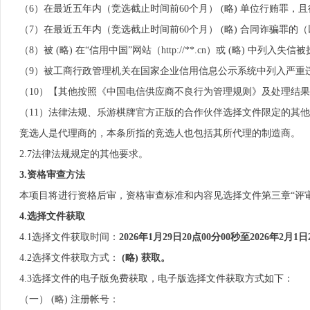
（6）在最近五年内（竞选截止时间前60个月） (略) 单位行贿罪，且
（7）在最近五年内（竞选截止时间前60个月） (略) 合同诈骗罪的（以
（8）被 (略) 在“信用中国”网站（http://**.cn）或 (略) 
（9）被工商行政管理机关在国家企业信用信息公示系统中列入严重
（10）【其他按照《中国电信供应商不良行为管理规则》及处理结果
（11）法律法规、乐游棋牌官方正版的合作伙伴选择文件限定的其
竞选人是代理商的，本条所指的竞选人也包括其所代理的制造商。
2.7法律法规规定的其他要求。
3.资格审查方法
本项目将进行资格后审，资格审查标准和内容见选择文件第三章“评
4.选择文件获取
4.1选择文件获取时间：
202
6
年
1
月
29
日
20
点
00
分00秒至202
6
年
2
月
1
日
4.2选择文件获取方式：
(略) 获取。
4.3选择文件的电子版免费获取，电子版选择文件获取方式如下：
（一） (略) 注册帐号：