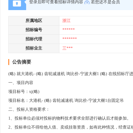
登录后即可查看招标详情内容
若您还不是会员
所属地区
浙江
招标编号
******
招标代理
*******
招标业主
三***
公告摘要
(略) 就大港机- (略) 齿轮减速机 询比价-宁波大榭1 (略) 在线招
一、项目内容
项目标号：xj(略)
项目标名：大港机- (略) 齿轮减速机 询比价-宁波大榭1台固定吊
二、投标人资格要求：
1、投标单位必须对投标的物料技术要求全部进行确认后才能参加。
2、投标单位不得给他人借、卖或挂靠资质，如有此种情况，经查证