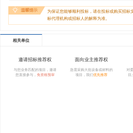
为保证您能够顺利投标，请在投标或购买招标
标代理机构或招标人的解释为准。
相关单位
邀请招标推荐权
面向业主推荐权
与您业务匹配的项目，邀请
急需采购大批设备或材料的
对
您直接参与，
免资格预审
项目，我们
优先推荐
目