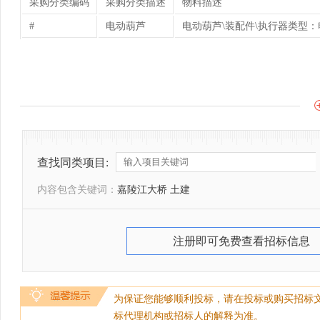
采购分类编码
采购分类描述
物料描述
#
电动葫芦
电动葫芦\装配件\执行器类型：电动\
查找同类项目:
内容包含关键词：
嘉陵江大桥 土建
注册即可免费查看招标信息
为保证您能够顺利投标，请在投标或购买招标
标代理机构或招标人的解释为准。