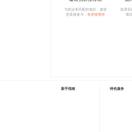
与您业务匹配的项目，邀请
急需采
您直接参与，
免资格预审
项
新手指南
特色服务