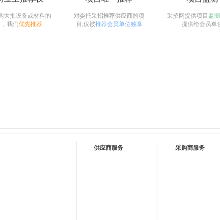
购大批设备或材料的
对委托采招推荐供应商的项
采招网提供项目
监测
目，我们
优先推荐
目,仅被
推荐会员单位独享
提供给会员单
供应商服务
采购商服务