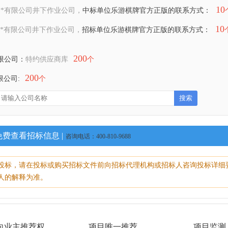
10
***有限公司井下作业公司，
中标单位乐游棋牌官方正版的联系方式：
10
***有限公司井下作业公司，
招标单位乐游棋牌官方正版的联系方式：
200
限公司：
特约供应商库
个
200
公司:
个
搜索
费查看招标信息 |
咨询电话：400-810-9688
投标，请在投标或购买招标文件前向招标代理机构或招标人咨询投标详细
人的解释为准。
向业主推荐权
项目唯一推荐
项目监测