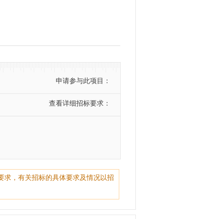
申请参与此项目：
查看详细招标要求：
要求，有关招标的具体要求及情况以招