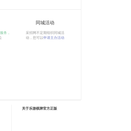
同城活动
服务，
采招网不定期组织同城活
位
动，您可以
申请主办活动
关于乐游棋牌官方正版