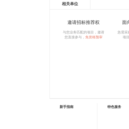
相关单位
邀请招标推荐权
面
与您业务匹配的项目，邀请
急需采
您直接参与，
免资格预审
项
新手指南
特色服务