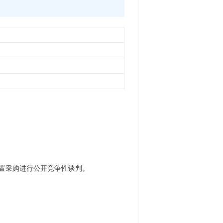
略) 置采购进行公开竞争性谈判。