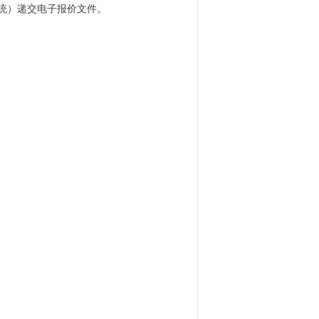
购系统）递交电子报价文件。