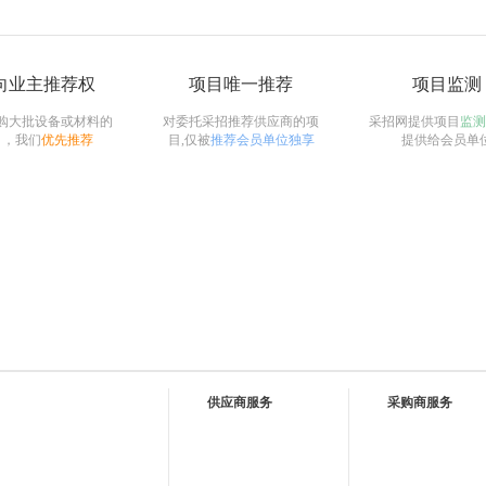
向业主推荐权
项目唯一推荐
项目监测
购大批设备或材料的
对委托采招推荐供应商的项
采招网提供项目
监测
目，我们
优先推荐
目,仅被
推荐会员单位独享
提供给会员单
供应商服务
采购商服务