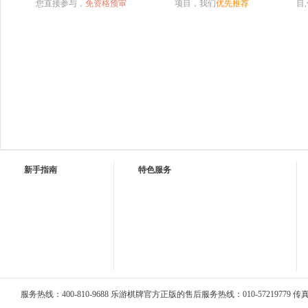
您直接参与，
免资格预审
项目，我们
优先推荐
目
新手指南
特色服务
服务热线：400-810-9688 乐游棋牌官方正版的售后服务热线：010-57219779 传真：0