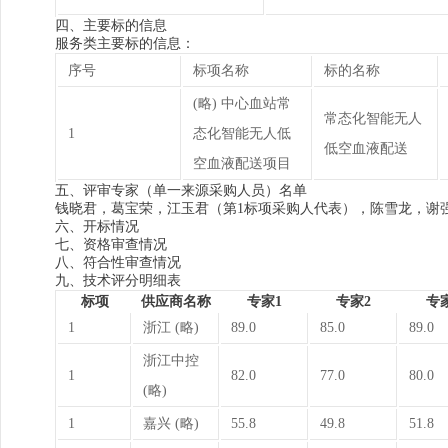
四、主要标的信息
服务类主要标的信息：
序号
标项名称
标的名称
(略) 中心血站常
常态化智能无人
1
态化智能无人低
低空血液配送
空血液配送项目
五、评审专家（单一来源采购人员）名单
钱晓君，葛宝荣，江玉君（第1标项采购人代表），陈雪龙，谢
六、开标情况
七、资格审查情况
八、符合性审查情况
九、技术评分明细表
标项
供应商名称
专家1
专家2
专
1
浙江 (略)
89.0
85.0
89.0
浙江中控
1
82.0
77.0
80.0
(略)
1
嘉兴 (略)
55.8
49.8
51.8