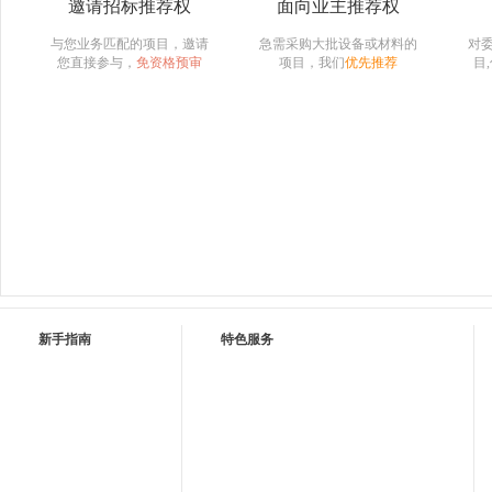
邀请招标推荐权
面向业主推荐权
与您业务匹配的项目，邀请
急需采购大批设备或材料的
对
您直接参与，
免资格预审
项目，我们
优先推荐
目
新手指南
特色服务