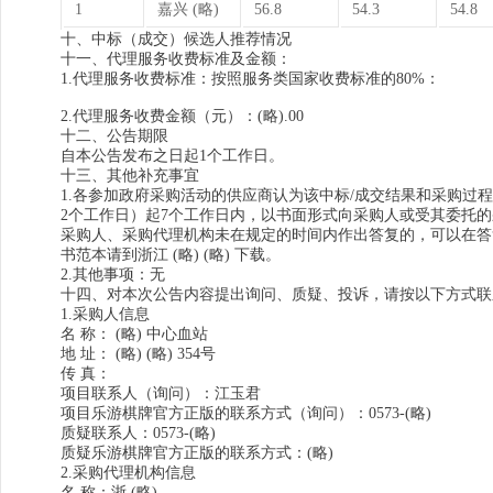
1
嘉兴 (略)
56.8
54.3
54.8
十、中标（成交）候选人推荐情况
十一、代理服务收费标准及金额：
1.代理服务收费标准：按照服务类国家收费标准的80%：
2.代理服务收费金额（元）：(略).00
十二、公告期限
自本公告发布之日起1个工作日。
十三、其他补充事宜
1.各参加政府采购活动的供应商认为该中标/成交结果和采购
2个工作日）起7个工作日内，以书面形式向采购人或受其委托
采购人、采购代理机构未在规定的时间内作出答复的，可以在答
书范本请到浙江 (略) (略) 下载。
2.其他事项：无
十四、对本次公告内容提出询问、质疑、投诉，请按以下方式联
1.采购人信息
名 称： (略) 中心血站
地 址： (略) (略) 354号
传 真：
项目联系人（询问）：江玉君
项目乐游棋牌官方正版的联系方式（询问）：0573-(略)
质疑联系人：0573-(略)
质疑乐游棋牌官方正版的联系方式：(略)
2.采购代理机构信息
名 称：浙 (略)