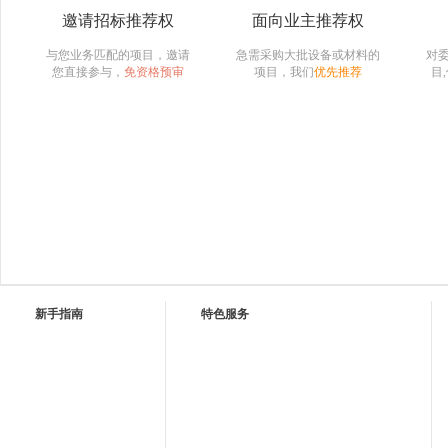
邀请招标推荐权
面向业主推荐权
与您业务匹配的项目，邀请
急需采购大批设备或材料的
对
您直接参与，
免资格预审
项目，我们
优先推荐
目
新手指南
特色服务