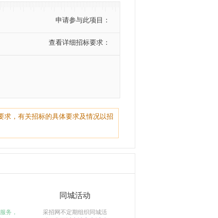
申请参与此项目：
查看详细招标要求：
要求，有关招标的具体要求及情况以招
同城活动
服务，
采招网不定期组织同城活