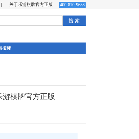
|
关于乐游棋牌官方正版
400-810-9688
搜 索
员招标
乐游棋牌官方正版