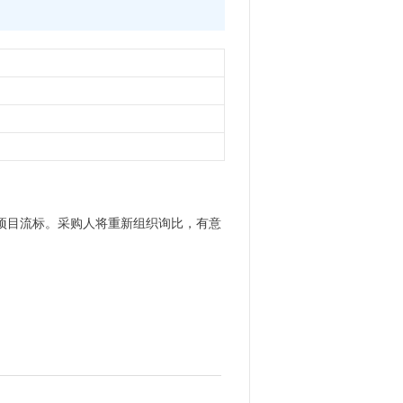
应，本项目流标。采购人将重新组织询比，有意