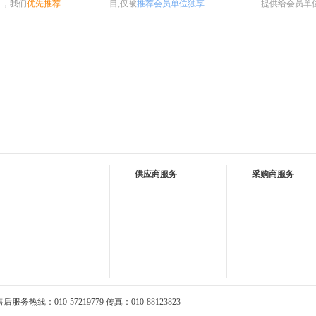
目，我们
优先推荐
目,仅被
推荐会员单位独享
提供给会员单
供应商服务
采购商服务
务热线：010-57219779 传真：010-88123823