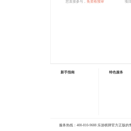
您直接参与，
免资格预审
项
新手指南
特色服务
服务热线：400-810-9688 乐游棋牌官方正版的售后服