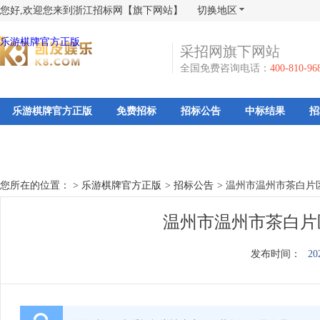
您好,欢迎您来到浙江招标网【旗下网站】
切换地区
乐游棋牌官方正版
采招网旗下网站
全国免费咨询电话：
400-810-96
乐游棋牌官方正版
免费招标
招标公告
中标结果
招
您所在的位置： >
乐游棋牌官方正版
>
招标公告
>
温州市温州市茶白片区
温州市温州市茶白片
发布时间：
20