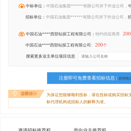
中标单位：
中国石油集团******有限公司井下作业公司，
招标单位：
中国石油集团******有限公司井下作业公司，
200
中国石油****西部钻探工程有限公司：
特约供应商库
200
中国石油****西部钻探工程有限公司:
个
搜索更多业主单位项目信息
注册即可免费查看招标信息 |
咨询电话：
为保证您能够顺利投标，请在投标或购买招标
标代理机构或招标人的解释为准。
邀请招标推荐权
面向业主推荐权