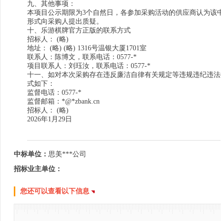
九、其他事项：
本项目公示期限为3个自然日，各参加采购活动的供应商认为该
形式向采购人提出质疑。
十、乐游棋牌官方正版的联系方式
招标人： (略)
地址： (略) (略) 1316号温银大厦1701室
联系人：陈博文，联系电话：0577-*
项目联系人：刘珏汝，联系电话：0577-*
十一、如对本次采购存在违反廉洁自律有关规定等违规违纪违法
式如下：
监督电话：0577-*
监督邮箱：*@*zbank.cn
招标人： (略)
2026年1月29日
中标单位：
思美***公司
招标业主单位：
您还可以查看以下信息