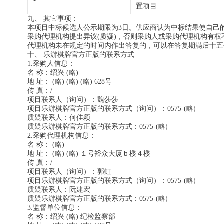
置项目
九
、 其它事项：
本项目中标候选人公示期限为3日。供应商认为中标结果使自己的合
采购代理机构提出异议(质疑)，否则采购人或采购代理机构有
代理机构未在规定的时间内作出答复的，可以在答复期满后十五
十
、 乐游棋牌官方正版的联系方式
1.采购人信息：
名 称：绍兴 (略)
地 址： (略) (略) (略) 628号
传 真：/
项目联系人（询问）：魏莎莎
项目乐游棋牌官方正版的联系方式（询问）：0575-(略)
质疑联系人：何佳颖
质疑乐游棋牌官方正版的联系方式：0575-(略)
2.采购代理机构信息：
名 称： (略)
地 址： (略) (略) １号裕众大厦ｂ楼４楼
传 真：/
项目联系人（询问）：郭虹
项目乐游棋牌官方正版的联系方式（询问）：0575-(略)
质疑联系人：阮建宏
质疑乐游棋牌官方正版的联系方式：0575-(略)
3.
监督单位
信息：
名 称：
绍兴 (略) 纪检监察部