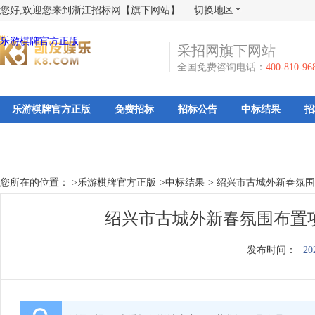
您好,欢迎您来到浙江招标网【旗下网站】
切换地区
乐游棋牌官方正版
采招网旗下网站
全国免费咨询电话：
400-810-96
乐游棋牌官方正版
免费招标
招标公告
中标结果
招
您所在的位置： >
乐游棋牌官方正版
>
中标结果
>
绍兴市古城外新春氛围
绍兴市古城外新春氛围布置
发布时间：
20