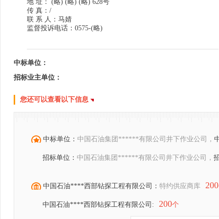
地 址： (略) (略) (略) 628号
传 真：
/
联
系
人：马婧
监督投诉电话：0575-(略)
中标单位：
招标业主单位：
您还可以查看以下信息
中标单位：
中国石油集团******有限公司井下作业公司，
招标单位：
中国石油集团******有限公司井下作业公司，
200
中国石油****西部钻探工程有限公司：
特约供应商库
200
中国石油****西部钻探工程有限公司:
个