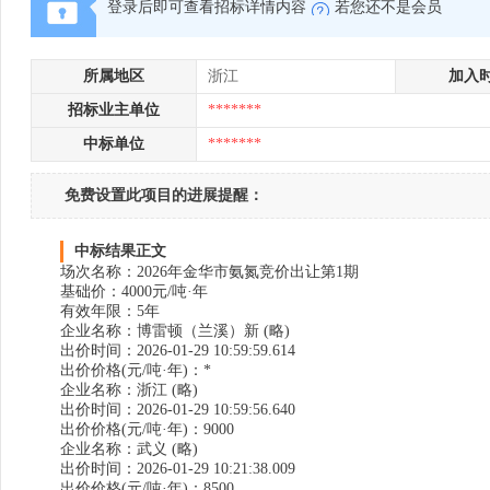
登录后即可查看招标详情内容
若您还不是会员
所属地区
浙江
加入
招标业主单位
*******
中标单位
*******
免费设置此项目的进展提醒：
中标结果正文
场次名称：2026年金华市氨氮竞价出让第1期
基础价：4000元/吨·年
有效年限：5年
企业名称：博雷顿（兰溪）新 (略)
出价时间：2026-01-29 10:59:59.614
出价价格(元/吨·年)：*
企业名称：浙江 (略)
出价时间：2026-01-29 10:59:56.640
出价价格(元/吨·年)：9000
企业名称：武义 (略)
出价时间：2026-01-29 10:21:38.009
出价价格(元/吨·年)：8500