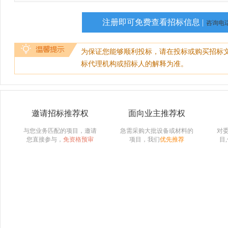
注册即可免费查看招标信息 |
咨询电话：
为保证您能够顺利投标，请在投标或购买招标
标代理机构或招标人的解释为准。
邀请招标推荐权
面向业主推荐权
与您业务匹配的项目，邀请
急需采购大批设备或材料的
对
您直接参与，
免资格预审
项目，我们
优先推荐
目