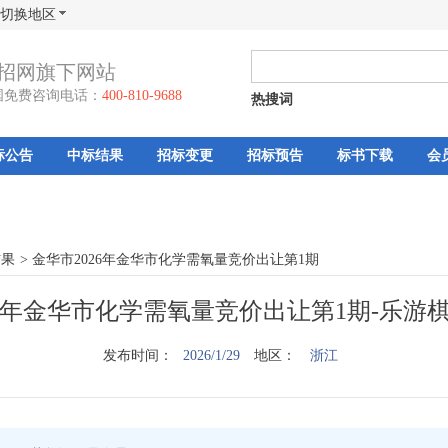
切换地区
招网旗下网站
国免费咨询电话：
400-810-9688
热搜词
标公告
中标结果
招标变更
招标预告
标书下载
会
结果
>
金华市2026年金华市化学需氧量竞价出让第1期
26年金华市化学需氧量竞价出让第1期-乐游
发布时间：
2026/1/29
地区：
浙江