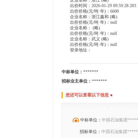
企业名称：浙江 (略)
出价时间：2026-01-29 09:59:28.283
出价价格(元/吨·年)：6600
企业名称：浙江鑫和 (略)
出价价格(元/吨·年)：null
企业名称： (略)
出价价格(元/吨·年)：null
企业名称：武义 (略)
出价价格(元/吨·年)：null
登录地址：
中标单位：
*******
招标业主单位：
*******
您还可以查看以下信息
中标单位：
中国石油集团***
招标单位：
中国石油集团***