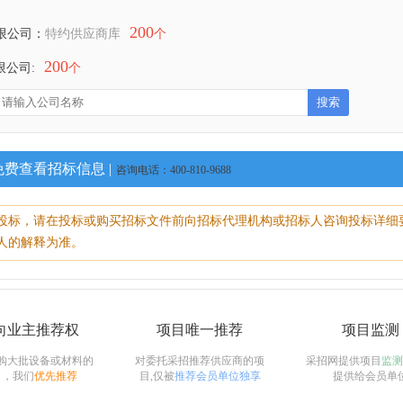
200
限公司：
特约供应商库
个
200
公司:
个
搜索
费查看招标信息 |
咨询电话：400-810-9688
投标，请在投标或购买招标文件前向招标代理机构或招标人咨询投标详细
人的解释为准。
向业主推荐权
项目唯一推荐
项目监测
购大批设备或材料的
对委托采招推荐供应商的项
采招网提供项目
监测
目，我们
优先推荐
目,仅被
推荐会员单位独享
提供给会员单