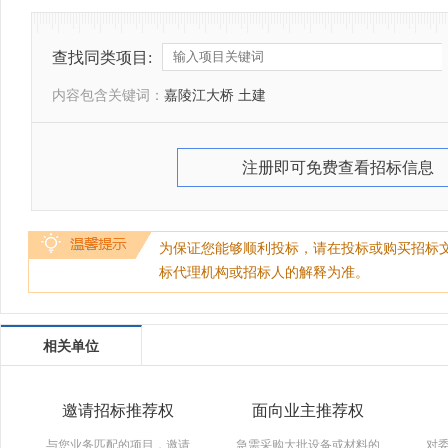
查找同类项目:
内容包含关键词：
嘉陵江大桥 土建
注册即可免费查看招标信息
为保证您能够顺利投标，请在投标或购买招标
标代理机构或招标人的解释为准。
相关单位
邀请招标推荐权
面向业主推荐权
与您业务匹配的项目，邀请
急需采购大批设备或材料的
对