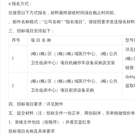
4.报名方式：
仅接受以下方式报名，材料最终接收时间须在截止时间前。
。邮件名称格式：“公司名称” “报名项目”。
请按照要求发送报名材料
三、招标项目安排如下：
序号
项 目 名 称
型号
详见
(略) (略) 区（ (略) (略) 域医疗中心、 (略) 公共
1
(略
卫生临床中心）项目机械停车设备采购及安装
链接:h
djsh
(略) (略) 区（ (略) (略) 域医疗中心、 (略) 公共
2
提取码
卫生临床中心）项目厨房设备采购
四、招标项目要求：详见附件
五、提交材料（注：投标文件一份正本、两份副本，另单独做报价单
1、资格文件包括（按顺序）：并逐页盖红章
投标项目名称及具体要求