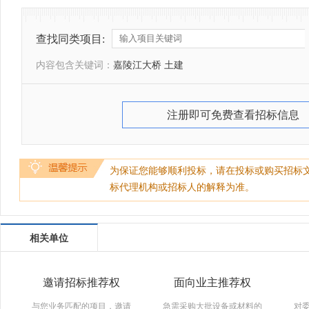
查找同类项目:
内容包含关键词：
嘉陵江大桥 土建
注册即可免费查看招标信息
为保证您能够顺利投标，请在投标或购买招标
标代理机构或招标人的解释为准。
相关单位
邀请招标推荐权
面向业主推荐权
与您业务匹配的项目，邀请
急需采购大批设备或材料的
对