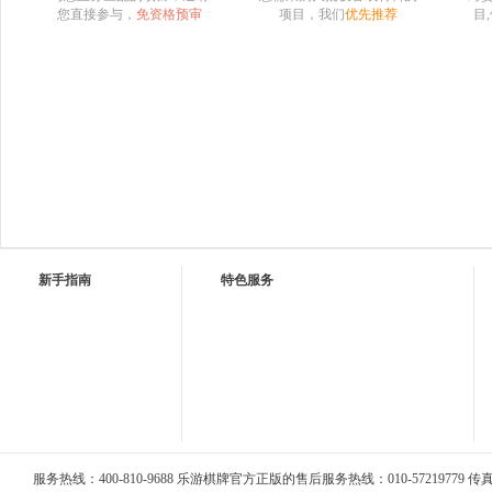
您直接参与，
免资格预审
项目，我们
优先推荐
目
新手指南
特色服务
服务热线：400-810-9688 乐游棋牌官方正版的售后服务热线：010-57219779 传真：0