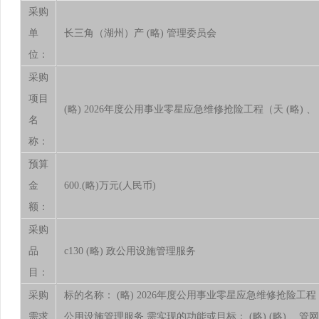
采购
单
长三角（湖州）产 (略) 管理委员会
位：
采购
项目
(略) 2026年度公用事业零星应急维修抢险工程（天 (略) 、 (
名
称：
预算
金
600.(略)万元(人民币)
额：
采购
品
c130 (略) 政公用设施管理服务
目：
采购
标的名称： (略) 2026年度公用事业零星应急维修抢险工程（天 (
需求
公用设施管理服务 需实现的功能或目标： (略) (略)