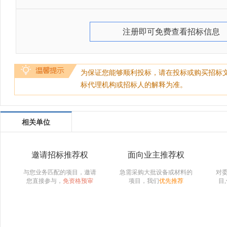
注册即可免费查看招标信息
为保证您能够顺利投标，请在投标或购买招标
标代理机构或招标人的解释为准。
相关单位
邀请招标推荐权
面向业主推荐权
与您业务匹配的项目，邀请
急需采购大批设备或材料的
对
您直接参与，
免资格预审
项目，我们
优先推荐
目