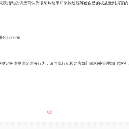
次采购活动的供应商认为该采购结果和采购过程等使自己的权益受到损害的
州分行226室
关规定等违规违纪违法行为，请向我行纪检监察部门或相关管理部门举报