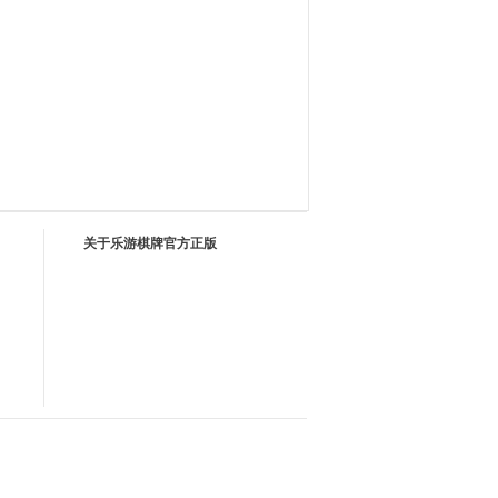
关于乐游棋牌官方正版