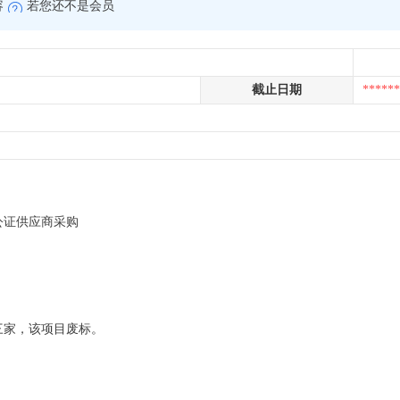
容
若您还不是会员
截止日期
******
公证供应商采购
三家，该项目废标。