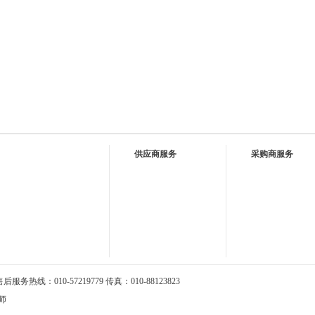
供应商服务
采购商服务
务热线：010-57219779 传真：010-88123823
师