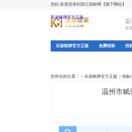
您好,欢迎您来到浙江招标网【旗下网站】
乐游棋牌官方正版
采
全
乐游棋牌官方正版
免费招标
招
您所在的位置： >
乐游棋牌官方正版
>
招标
温州市赋