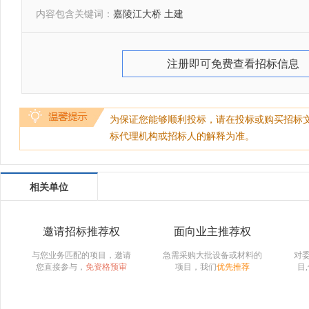
内容包含关键词：
嘉陵江大桥 土建
注册即可免费查看招标信息
为保证您能够顺利投标，请在投标或购买招标
标代理机构或招标人的解释为准。
相关单位
邀请招标推荐权
面向业主推荐权
与您业务匹配的项目，邀请
急需采购大批设备或材料的
对
您直接参与，
免资格预审
项目，我们
优先推荐
目