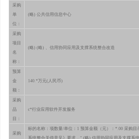
采购
单
(略) 公共信用信息中心
位：
采购
项目
(略) (略) 、信用协同应用及支撑系统整合改造
名
称：
预算
金
140.*万元(人民币)
额：
采购
品
c*行业应用软件开发服务
目：
标的名称：项数量/单位：1 预算金额（元）：*.00 采购
采购
系统整合关停意见》要求，“ (略) 信用协同应用及支撑系统”处置意