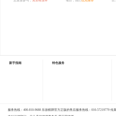
您直接参与，
免资格预审
项目，我们
优先推荐
目
新手指南
特色服务
服务热线：400-810-9688 乐游棋牌官方正版的售后服务热线：010-57219779 传真：0