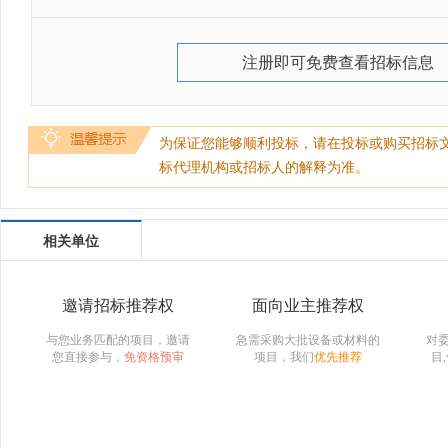
注册即可免费查看招标信息
为保证您能够顺利投标，请在投标或购买招标
标代理机构或招标人的解释为准。
相关单位
邀请招标推荐权
面向业主推荐权
与您业务匹配的项目，邀请
急需采购大批设备或材料的
对
您直接参与，
免资格预审
项目，我们
优先推荐
目