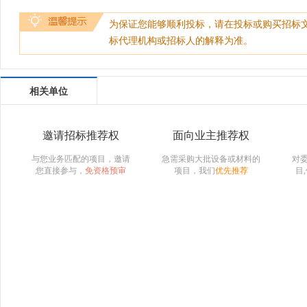
为保证您能够顺利投标，请在投标或购买招标
标代理机构或招标人的解释为准。
相关单位
邀请招标推荐权
面向业主推荐权
与您业务匹配的项目，邀请
急需采购大批设备或材料的
对
您直接参与，
免资格预审
项目，我们
优先推荐
目