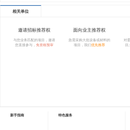
相关单位
邀请招标推荐权
面向业主推荐权
与您业务匹配的项目，邀请
急需采购大批设备或材料的
对
您直接参与，
免资格预审
项目，我们
优先推荐
目
新手指南
特色服务