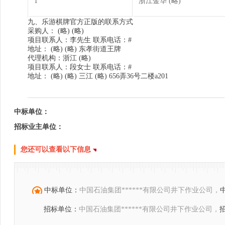
1
浙江金华 (略)
九、乐游棋牌官方正版的联系方式
采购人： (略) (略)
项目联系人：李先生 联系电话：#
地址： (略) (略) 东孝街道王牌
代理机构：浙江 (略)
项目联系人：段女士 联系电话：#
地址： (略) (略) 三江 (略) 656弄36号二楼a201
中标单位：
招标业主单位：
您还可以查看以下信息
中标单位：
中国石油集团******有限公司井下作业公司，
招标单位：
中国石油集团******有限公司井下作业公司，