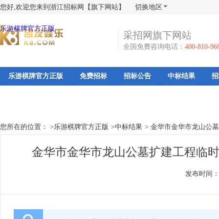
您好,欢迎您来到浙江招标网【旗下网站】
切换地区
乐游棋牌官方正版
采招网旗下网站
全国免费咨询电话：
400-810-96
乐游棋牌官方正版
免费招标
招标公告
中标结果
招
您所在的位置： >
乐游棋牌官方正版
>
中标结果
>
金华市金华市龙山公墓
金华市金华市龙山公墓扩建工程临时
发布时间