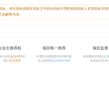
投标，请在投标或购买招标文件前向招标代理机构或招标人咨询投标详细
人的解释为准。
向业主推荐权
项目唯一推荐
项目监测
购大批设备或材料的
对委托采招推荐供应商的项
采招网提供项目
监测
目，我们
优先推荐
目,仅被
推荐会员单位独享
提供给会员单