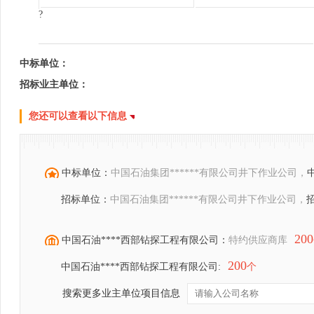
?
中标单位：
招标业主单位：
您还可以查看以下信息
中标单位：
中国石油集团******有限公司井下作业公司，
招标单位：
中国石油集团******有限公司井下作业公司，
200
中国石油****西部钻探工程有限公司：
特约供应商库
200
中国石油****西部钻探工程有限公司:
个
搜索更多业主单位项目信息