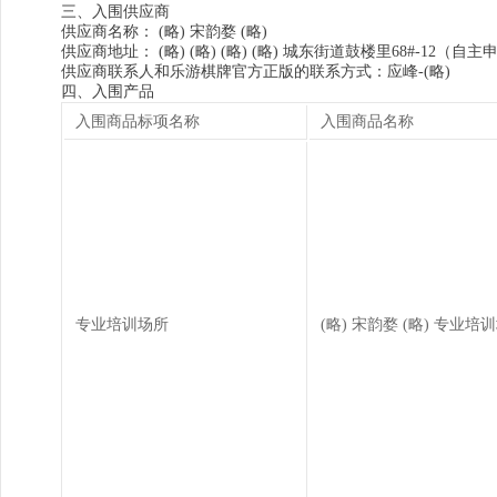
三、入围供应商
供应商名称： (略) 宋韵婺 (略)
供应商地址： (略) (略) (略) (略) 城东街道鼓楼里68#-12（自主
供应商联系人和乐游棋牌官方正版的联系方式：应峰-(略)
四、入围产品
入围商品标项名称
入围商品名称
专业培训场所
(略) 宋韵婺 (略) 专业培