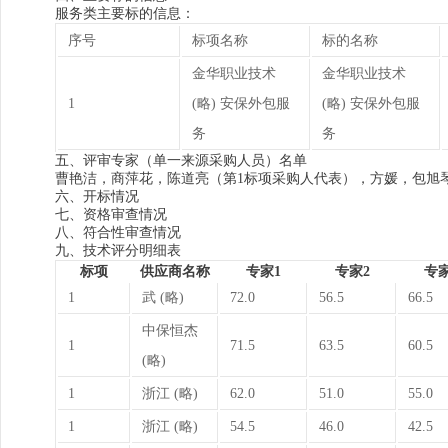
服务类主要标的信息：
序号
标项名称
标的名称
金华职业技术
金华职业技术
1
(略) 安保外包服
(略) 安保外包服
务
务
五、评审专家（单一来源采购人员）名单
曹艳洁，商萍花，陈道亮（第1标项采购人代表），方媛，包旭
六、开标情况
七、资格审查情况
八、符合性审查情况
九、技术评分明细表
标项
供应商名称
专家1
专家2
专家
1
武 (略)
72.0
56.5
66.5
中保恒杰
1
71.5
63.5
60.5
(略)
1
浙江 (略)
62.0
51.0
55.0
1
浙江 (略)
54.5
46.0
42.5