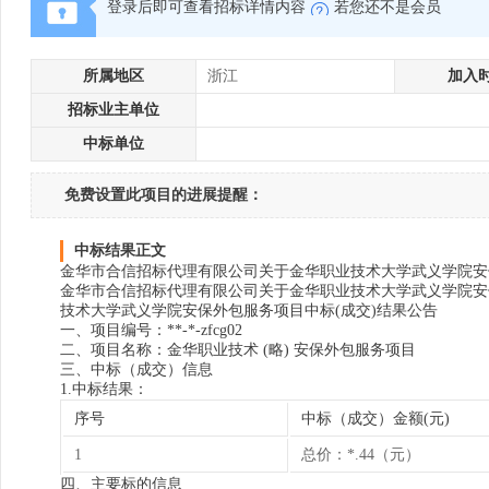
登录后即可查看招标详情内容
若您还不是会员
所属地区
浙江
加入
招标业主单位
中标单位
免费设置此项目的进展提醒：
中标结果正文
金华市合信招标代理有限公司关于金华职业技术大学武义学院安
金华市合信招标代理有限公司关于金华职业技术大学武义学院安
技术大学武义学院安保外包服务项目中标(成交)结果公告
一、项目编号：**-*-zfcg02
二、项目名称：金华职业技术 (略) 安保外包服务项目
三、中标（成交）信息
1.中标结果：
序号
中标（成交）金额(元)
1
总价：*.44（元）
四、主要标的信息