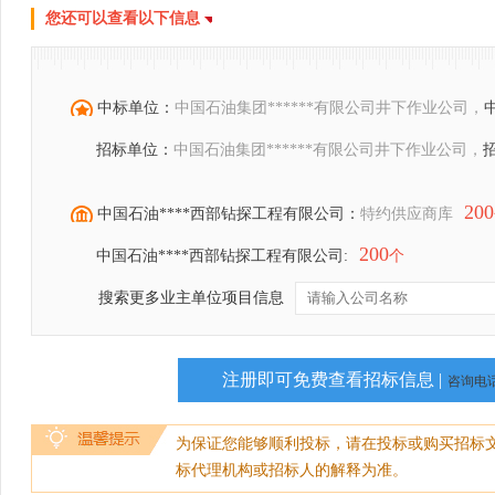
您还可以查看以下信息
中标单位：
中国石油集团******有限公司井下作业公司，
招标单位：
中国石油集团******有限公司井下作业公司，
200
中国石油****西部钻探工程有限公司：
特约供应商库
200
中国石油****西部钻探工程有限公司:
个
搜索更多业主单位项目信息
注册即可免费查看招标信息 |
咨询电话：
为保证您能够顺利投标，请在投标或购买招标
标代理机构或招标人的解释为准。