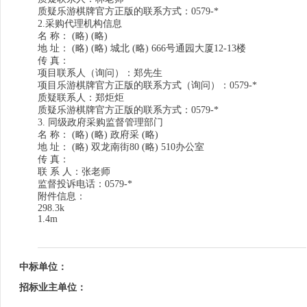
质疑乐游棋牌官方正版的联系方式：0579-*
2.采购代理机构信息
名 称： (略) (略)
地 址： (略) (略) 城北 (略) 666号通园大厦12-13楼
传 真：
项目联系人（询问）：郑先生
项目乐游棋牌官方正版的联系方式（询问）：0579-*
质疑联系人：郑炬炬
质疑乐游棋牌官方正版的联系方式：0579-*
3.
同级政府采购监督管理部门
名 称： (略) (略) 政府采 (略)
地 址： (略) 双龙南街80 (略) 510办公室
传 真：
联 系 人：张老师
监督投诉电话：0579-*
附件信息：
298.3k
1.4m
中标单位：
招标业主单位：