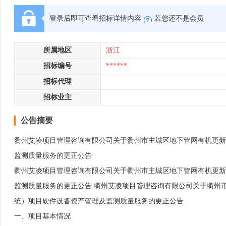
登录后即可查看招标详情内容
若您还不是会员
所属地区
浙江
招标编号
******
招标代理
招标业主
公告摘要
衢州艾凌项目管理咨询有限公司关于衢州市主城区地下管网有机更新项
监测质量服务的更正公告
衢州艾凌项目管理咨询有限公司关于衢州市主城区地下管网有机更新项
监测质量服务的更正公告 衢州艾凌项目管理咨询有限公司关于衢州市
统）项目硬件设备资产管理及监测质量服务的更正公告
一、项目基本情况