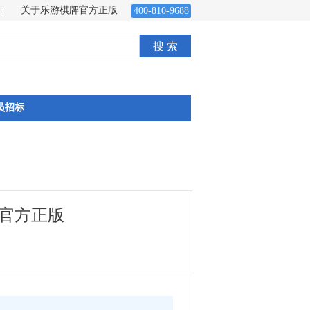
|
关于乐游棋牌官方正版
400-810-9688
搜 索
员招标
官方正版