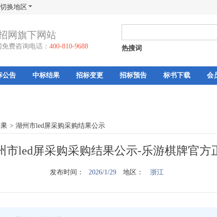
切换地区
招网旗下网站
国免费咨询电话：
400-810-9688
热搜词
标公告
中标结果
招标变更
招标预告
标书下载
会
结果
>
湖州市led屏采购采购结果公示
州市led屏采购采购结果公示-乐游棋牌官方
发布时间：
2026/1/29
地区：
浙江