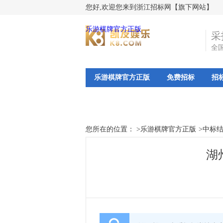
您好,欢迎您来到浙江招标网【旗下网站】
乐游棋牌官方正版
采
全
乐游棋牌官方正版
免费招标
招
您所在的位置： >
乐游棋牌官方正版
>
中标
湖