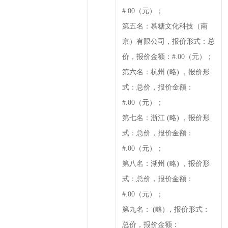
#.00（元）；
第五名：慕糖文化科技（南
京）有限公司，报价形式：总
价，报价金额：#.00（元）；
第六名：杭州 (略) ，报价形
式：总价，报价金额：
#.00（元）；
第七名：浙江 (略) ，报价形
式：总价，报价金额：
#.00（元）；
第八名：湖州 (略) ，报价形
式：总价，报价金额：
#.00（元）；
第九名： (略) ，报价形式：
总价，报价金额：