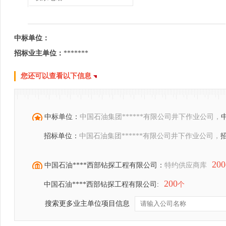
中标单位：
招标业主单位：
*******
您还可以查看以下信息
中标单位：
中国石油集团******有限公司井下作业公司，
招标单位：
中国石油集团******有限公司井下作业公司，
200
中国石油****西部钻探工程有限公司：
特约供应商库
200
中国石油****西部钻探工程有限公司:
个
搜索更多业主单位项目信息