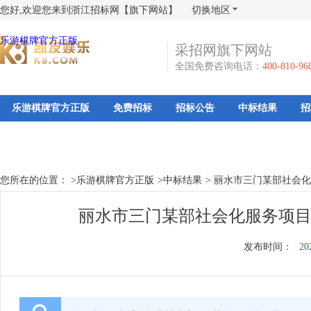
您好,欢迎您来到浙江招标网【旗下网站】
切换地区
乐游棋牌官方正版
采招网旗下网站
全国免费咨询电话：
400-810-96
乐游棋牌官方正版
免费招标
招标公告
中标结果
招
您所在的位置： >
乐游棋牌官方正版
>
中标结果
>
丽水市三门某部社会化
丽水市三门某部社会化服务项目
发布时间：
20