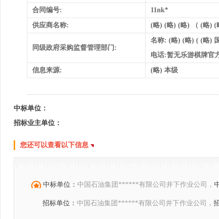
合同编号:
11nk*
供应商名称:
(略) (略) (略) （ (略) 
名称: (略) (略) ( 
同级政府采购监督管理部门:
电话:暂无乐游棋牌官
信息来源:
(略) 本级
中标单位：
招标业主单位：
您还可以查看以下信息
中标单位：
中国石油集团******有限公司井下作业公司，
招标单位：
中国石油集团******有限公司井下作业公司，