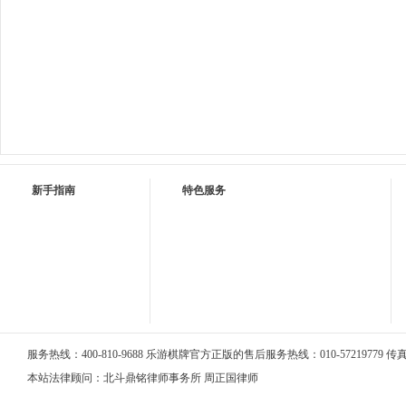
新手指南
特色服务
服务热线：400-810-9688 乐游棋牌官方正版的售后服务热线：010-57219779 传真：0
本站法律顾问：北斗鼎铭律师事务所 周正国律师