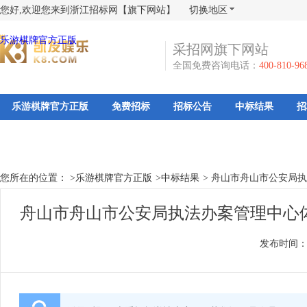
您好,欢迎您来到浙江招标网【旗下网站】
切换地区
乐游棋牌官方正版
采招网旗下网站
全国免费咨询电话：
400-810-96
乐游棋牌官方正版
免费招标
招标公告
中标结果
招
您所在的位置： >
乐游棋牌官方正版
>
中标结果
>
舟山市舟山市公安局执
舟山市舟山市公安局执法办案管理中心
发布时间