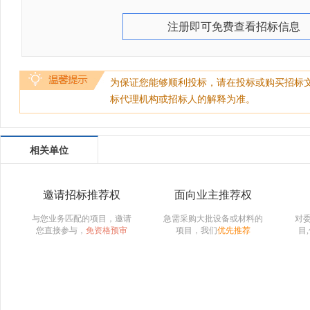
注册即可免费查看招标信息
为保证您能够顺利投标，请在投标或购买招标
标代理机构或招标人的解释为准。
相关单位
邀请招标推荐权
面向业主推荐权
与您业务匹配的项目，邀请
急需采购大批设备或材料的
对
您直接参与，
免资格预审
项目，我们
优先推荐
目