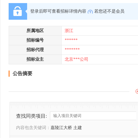
登录后即可查看招标详情内容
若您还不是会员
所属地区
浙江
招标编号
******
招标代理
*******
招标业主
北京***公司
公告摘要
查找同类项目:
内容包含关键词：
嘉陵江大桥 土建