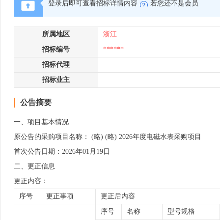
登录后即可查看招标详情内容
若您还不是会员
所属地区
浙江
招标编号
******
招标代理
招标业主
公告摘要
一、项目基本情况
原公告的采购项目名称： (略) (略) 2026年度电磁水表采购项目
首次公告日期：2026年01月19日
二、更正信息
更正内容：
序号
更正事项
更正后内容
序号
名称
型号规格