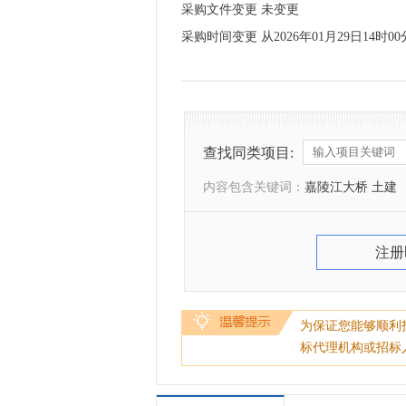
采购文件变更 未变更
采购时间变更 从2026年01月29日14时00
查找同类项目:
内容包含关键词：
嘉陵江大桥 土建
注册
为保证您能够顺利
标代理机构或招标