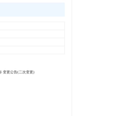
 变更公告(二次变更)