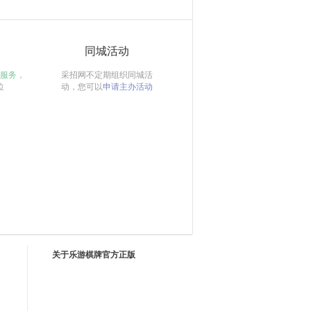
同城活动
服务，
采招网不定期组织同城活
位
动，您可以
申请主办活动
关于乐游棋牌官方正版