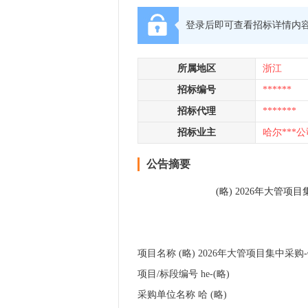
登录后即可查看招标详情内
所属地区
浙江
招标编号
******
招标代理
*******
招标业主
哈尔***公
公告摘要
(略) 2026年大管
项目名称 (略) 2026年大管项目集中
项目/标段编号 he-(略)
采购单位名称 哈 (略)