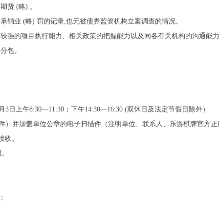
货 (略) 。
债券承销业 (略) 罚的记录,也无被债券监管机构立案调查的情况。
有较强的项目执行能力、相关政策的把握能力以及同各有关机构的沟通能
、分包。
月3日上午8:30—11:30；下午14:30—16:30 (双休日及法定节假日除外）
原件）并加盖单位公章的电子扫描件（注明单位、联系人、乐游棋牌官方正
认接收。
退。
；