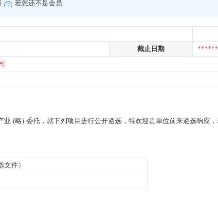
容
若您还不是会员
截止日期
******
司
(略) 产业 (略) 委托，就下列项目进行公开遴选，特欢迎贵单位前来遴选响
选文件）