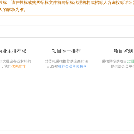
投标，请在投标或购买招标文件前向招标代理机构或招标人咨询投标详细
人的解释为准。
向业主推荐权
项目唯一推荐
项目监测
购大批设备或材料的
对委托采招推荐供应商的项
采招网提供项目
监测
目，我们
优先推荐
目,仅被
推荐会员单位独享
提供给会员单