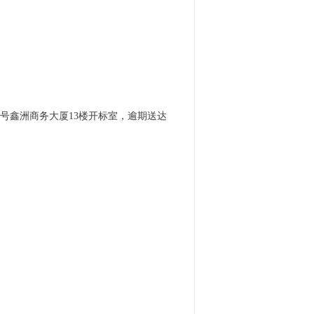
 833号鑫洲商务大厦13楼开标室，逾期送达