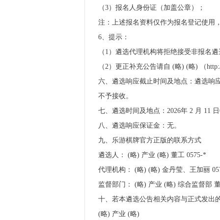
（3）报名人身份证（加盖公章）；
注：上述报名资料仅作为报名登记使用
6、提示：
（1）遴选代理机构将拒绝接受非报名遴
（2）更正补充公告请自 (略) (略) （http
六、遴选响应截止时间及地点：遴选响应人应于2
不予接收。
七、遴选时间及地点：2026年 2 月 11 日0
八、遴选响应保证金：无。
九、乐游棋牌官方正版的联系方式
遴选人： (略) 产业 (略) 董工 0575-*
代理机构： (略) (略) 金丹莹、王加丽 057
监督部门： (略) 产业 (略) 综合监督部 董工
十、若本遴选公告相关内容与正式发出
(略) 产业 (略)