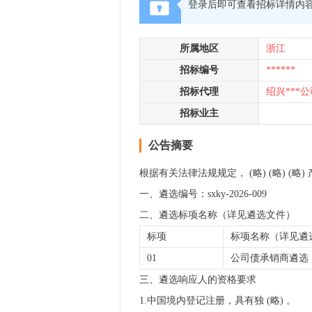
登录后即可查看招标详情内
所属地区
浙江
招标编号
******
招标代理
绍兴***公
招标业主
公告摘要
根据有关法律法规规定， (略) (略) 
一、遴选编号：sxky-2026-009
二、遴选标项名称（详见遴选文件）
标项
标项名称（详见遴
01
公司债承销商遴选
三、遴选响应人的资格要求
1.中国境内登记注册，具有独 (略) 。