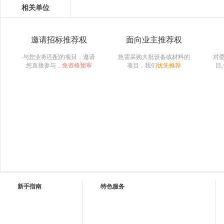
相关单位
邀请招标推荐权
面向业主推荐权
与您业务匹配的项目，邀请
急需采购大批设备或材料的
对
您直接参与，
免资格预审
项目，我们
优先推荐
目
新手指南
特色服务