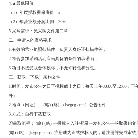
4.▲最低限价
（1）年度授权费保底价：#
（2）年营业额分润比例：20%
5.采购需求：见采购文件第二章
二、申请人的资格要求
1.有效的营业执照扫描件、负责人身份证扫描件等；
2.符合参加采购活动应当具备的条件的承诺函；
3.项目不接受联合体投标，不允许转包和分包。
三、获取（下载）采购文件
1.时间：发布公告之日至投标截止之日，每天上午00:00至12:00，
外）
2.地点（网址）： (略) (略) （lsygcg.com）公告附件
3.方式：自行下载获取
①获取流程： (略) (略) —投标人入驻/登录—发包公告—获取采购
(略) (略) （lsygcg.com）注册成为正式投标人的，请注册并完成审核