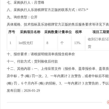
七、采购执行人：吕雪锋
八、采购执行人乐游棋牌官方正版的联系方式：0573-*
九、询价类型：公开
具体规格、技术指标及乐游棋牌官方正版的售后服务要求等详见下表
序号
采购项目名称
采购数量
计量单位
税率
项目工期
收到订单后5
1
led投光灯
8
个
13%
货
十、报价要求：请根据明细清单填报含税单价
十一、付款方式：货到验收后付款
十二、其他内容：一、上传应答文件（报价单、盖章报价单、盖章质
弃中标，予 (略) 罚一次。2、一年内累计 2 次警告，或者中标
(略) 罚， 6 个月内不 (略) 的招标。3、一年内累计 3 次警告的，予以
发布日期：2026-01-29