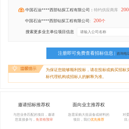
200
中国石油****西部钻探工程有限公司：
特约供应商库
200
中国石油****西部钻探工程有限公司:
个
搜索更多业主单位项目信息
注册即可免费查看招标信息 |
咨询电话：
为保证您能够顺利投标，请在投标或购买招标
标代理机构或招标人的解释为准。
邀请招标推荐权
面向业主推荐权
与您业务匹配的项目，邀请
急需采购大批设备或材料的
对
您直接参与，
免资格预审
项目，我们
优先推荐
目