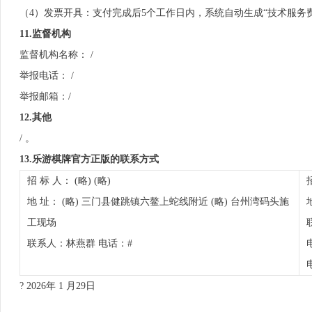
（4）发票开具：支付完成后5个工作日内，系统自动生成“技术服务费”
11
.
监督机构
监督机构名称： /
举报电话： /
举报邮箱：/
12.
其他
/ 。
13.
乐游棋牌官方正版的联系方式
招 标 人： (略) (略)
地 址： (略) 三门县健跳镇六鳌上蛇线附近 (略) 台州湾码头施
工现场
联系人：林燕群 电话：#
? 2026年 1 月29日