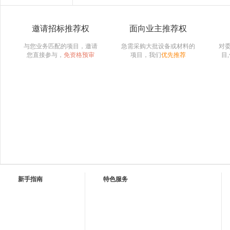
邀请招标推荐权
面向业主推荐权
与您业务匹配的项目，邀请
急需采购大批设备或材料的
对
您直接参与，
免资格预审
项目，我们
优先推荐
目
新手指南
特色服务