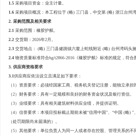
1.5
采购项目资金：业主计量。
1.6
采购项目概况：本工程位于 (略) 三门县，中交第 (略) 浙江台州湾
2.
采购范围及相关要求
2.1
采购范围：橡胶护舷。
2
.2
交货期：2026年2月。
2
.3
交货地点： (略) 三门县健跳镇六鳌上蛇线附近 (略) 台州湾码头
2
.4
物资质量标准符合hg/t2866-2016《橡胶护舷》标准的规定
3. 供应商资格要求
3
.1
供应商应依法设立且满足如下要求：
（1）资质要求：必须经国家工商、税务机关登记注册，能独立承担
（2）财务要求：具有一定规模和良好的财务资金状况及银行资信。
（3）业绩要求：具有相关建筑材料供应业绩，并提供证明。
（4）信誉要求：本项目投标截止期前未被“信用中国”、“中国 (略)
（处罚期限尚未届满的）。
（5）其他要求：单位负责人为同一人或者存在控股、管理关系的不