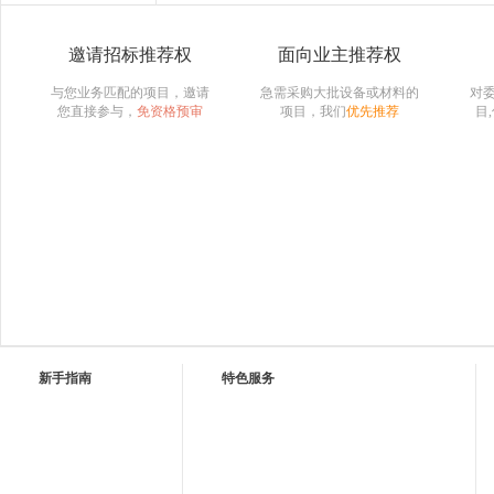
邀请招标推荐权
面向业主推荐权
与您业务匹配的项目，邀请
急需采购大批设备或材料的
对
您直接参与，
免资格预审
项目，我们
优先推荐
目
新手指南
特色服务