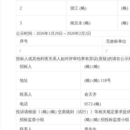
2
浙江 (略)
(略)
3
南京永 (略)
(略)
公示时间：2026年1月29日～2026年2月2日
序号
无效标单位
/
/
投标人或其他利害关系人如对评审结果有异议(质疑)的请在公示期内
招标人
(略) (略)
地址
(略) (略) 118号
联系人
俞天齐
电话
0572-(略)
投诉请根据《 (略) (略) 交易规则（试行）》等相关规定要求
招标监督小组
(略) (略) 招投标监督小组
联系人
章先生