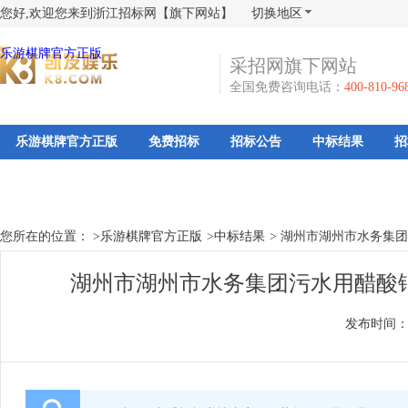
您好,欢迎您来到浙江招标网【旗下网站】
切换地区
乐游棋牌官方正版
采招网旗下网站
全国免费咨询电话：
400-810-96
乐游棋牌官方正版
免费招标
招标公告
中标结果
招
您所在的位置： >
乐游棋牌官方正版
>
中标结果
>
湖州市湖州市水务集团
湖州市湖州市水务集团污水用醋酸
发布时间