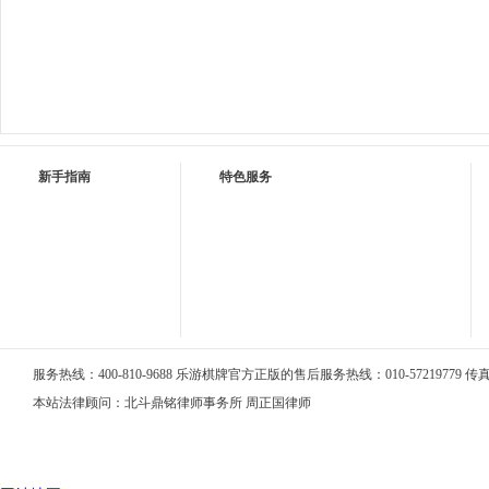
新手指南
特色服务
服务热线：400-810-9688 乐游棋牌官方正版的售后服务热线：010-57219779 传真：0
本站法律顾问：北斗鼎铭律师事务所 周正国律师