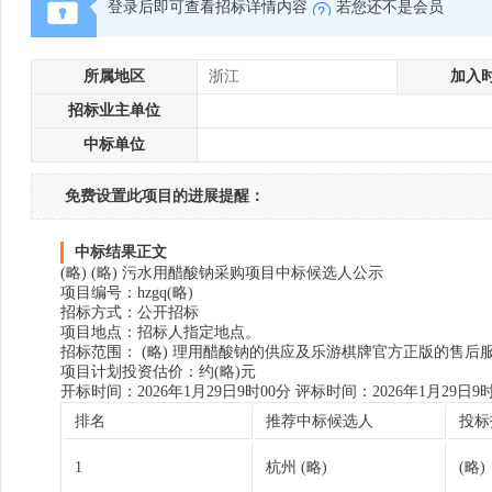
登录后即可查看招标详情内容
若您还不是会员
所属地区
浙江
加入
招标业主单位
中标单位
免费设置此项目的进展提醒：
中标结果正文
(略) (略) 污水用醋酸钠采购项目中标候选人公示
项目编号：hzgq(略)
招标方式：公开招标
项目地点：招标人指定地点。
招标范围： (略) 理用醋酸钠的供应及乐游棋牌官方正版的售后
项目计划投资估价：约(略)元
开标时间：2026年1月29日9时00分 评标时间：2026年1月29日9时
排名
推荐中标候选人
投标
1
杭州 (略)
(略)