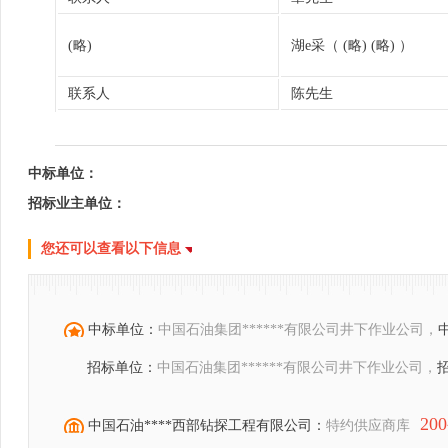
(略)
湖e采（ (略) (略) ）
联系人
陈先生
中标单位：
招标业主单位：
您还可以查看以下信息
中标单位：
中国石油集团******有限公司井下作业公司，
招标单位：
中国石油集团******有限公司井下作业公司，
200
中国石油****西部钻探工程有限公司：
特约供应商库