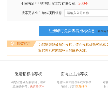
200
中国石油****西部钻探工程有限公司:
个
搜索更多业主单位项目信息
注册即可免费查看招标信息 |
咨询电话：
为保证您能够顺利投标，请在投标或购买招标
标代理机构或招标人的解释为准。
邀请招标推荐权
面向业主推荐权
与您业务匹配的项目，邀请
急需采购大批设备或材料的
对
您直接参与，
免资格预审
项目，我们
优先推荐
目